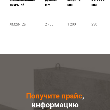
изделий
мм
мм
мм
ЛМ28-12в
2 750
1 200
230
Получите прайс
,
информацию