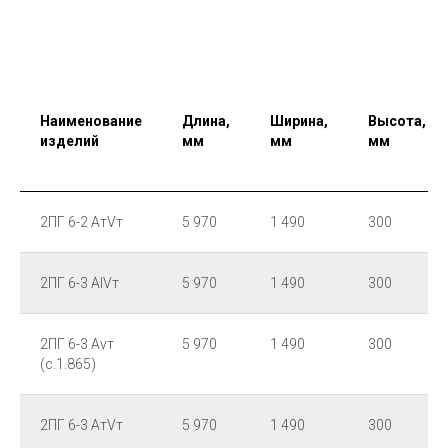
Наименование
Длина,
Ширина,
Высота,
изделий
мм
мм
мм
2ПГ 6-2 АтVт
5 970
1 490
300
2ПГ 6-3 АIVт
5 970
1 490
300
2ПГ 6-3 Аvт
5 970
1 490
300
(с.1.865)
2ПГ 6-3 АтVт
5 970
1 490
300